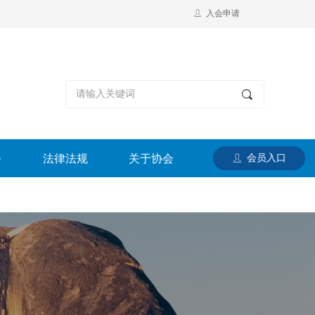
ꄑ
入会申请
끠
务
法律法规
关于协会
会员入口
ꄑ